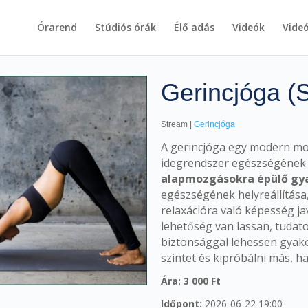
Órarend
Stúdiós órák
Élő adás
Videók
Vide
Gerincjóga (S
Stream |
Gerincjóga
A gerincjóga egy modern mozg
idegrendszer egészségének h
alapmozgásokra épülő gy
egészségének helyreállítása, 
relaxációra való képesség ja
lehetőség van lassan, tudato
biztonsággal lehessen gyako
szintet és kipróbálni más, h
Ára: 3 000 Ft
Időpont:
2026-06-22 19:00