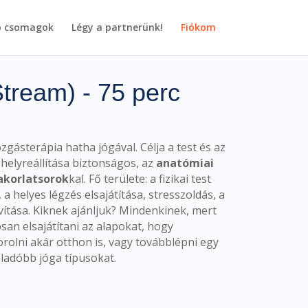
ó csomagok
Légy a partnerünk!
Fiókom
tream) - 75 perc
ásterápia hatha jógával. Célja a test és az
elyreállítása biztonságos, az
anatómiai
akorlatsorok
kal. Fő területe: a fizikai test
a helyes légzés elsajátítása, stresszoldás, a
vítása. Kiknek ajánljuk? Mindenkinek, mert
san elsajátítani az alapokat, hogy
rolni akár otthon is, vagy továbblépni egy
aladóbb jóga típusokat.