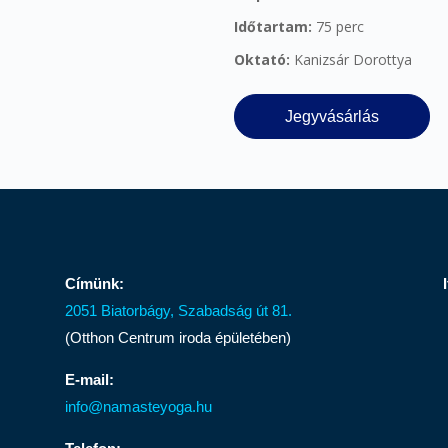
Időtartam:
75 perc
Oktató:
Kanizsár Dorottya
Jegyvásárlás
Címünk:
2051 Biatorbágy, Szabadság út 81.
(Otthon Centrum iroda épületében)
E-mail:
info@namasteyoga.hu