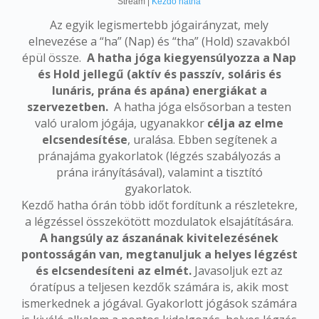
Stream |
Kezdő hatha
Az egyik legismertebb jógairányzat, mely
elnevezése a “ha” (Nap) és “tha” (Hold) szavakból
épül össze.
A hatha jóga kiegyensúlyozza a Nap
és Hold jellegű (aktív és passzív, soláris és
lunáris, prána és apána) energiákat a
szervezetben.
A hatha jóga elsősorban a testen
való uralom jógája, ugyanakkor
célja az elme
elcsendesítése
, uralása. Ebben segítenek a
pránajáma gyakorlatok (légzés szabályozás a
prána irányításával), valamint a tisztító
gyakorlatok.
Kezdő hatha órán több időt fordítunk a részletekre,
a légzéssel összekötött mozdulatok elsajátítására.
A hangsúly az ászanának kivitelezésének
pontosságán van, megtanuljuk a helyes légzést
és elcsendesíteni az elmét.
Javasoljuk ezt az
óratípus a teljesen kezdők számára is, akik most
ismerkednek a jógával. Gyakorlott jógások számára