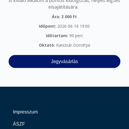
is kiváló alkalom a pontos kidolgozás, helyes légzés
elsajátítására.
Ára: 3 000 Ft
Időpont:
2026-06-16 19:00
Időtartam:
90 perc
Oktató:
Kanizsár Dorottya
Jegyvásárlás
Impresszum
ÁSZF