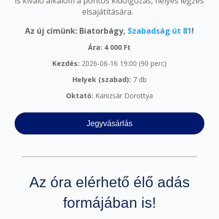
is kiváló alkalom a pontos kidolgozás, helyes légzés
elsajátítására.
Az új címünk: Biatorbágy,
Szabadság út 81
!
Ára: 4 000 Ft
Kezdés:
2026-06-16 19:00 (90 perc)
Helyek (szabad):
7 db
Oktató:
Kanizsár Dorottya
Jegyvásárlás
Az óra elérhető élő adás
formájában is!