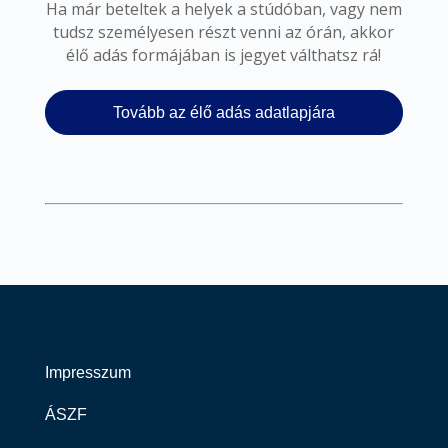
Ha már beteltek a helyek a stúdóban, vagy nem
tudsz személyesen részt venni az órán, akkor
élő adás formájában is jegyet válthatsz rá!
Tovább az élő adás adatlapjára
Impresszum
ÁSZF