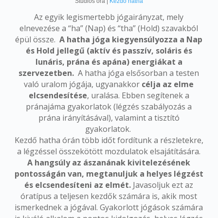
Stúdiós óra |
Kezdő hatha
Az egyik legismertebb jógairányzat, mely
elnevezése a “ha” (Nap) és “tha” (Hold) szavakból
épül össze.
A hatha jóga kiegyensúlyozza a Nap
és Hold jellegű (aktív és passzív, soláris és
lunáris, prána és apána) energiákat a
szervezetben.
A hatha jóga elsősorban a testen
való uralom jógája, ugyanakkor
célja az elme
elcsendesítése
, uralása. Ebben segítenek a
pránajáma gyakorlatok (légzés szabályozás a
prána irányításával), valamint a tisztító
gyakorlatok.
Kezdő hatha órán több időt fordítunk a részletekre,
a légzéssel összekötött mozdulatok elsajátítására.
A hangsúly az ászanának kivitelezésének
pontosságán van, megtanuljuk a helyes légzést
és elcsendesíteni az elmét.
Javasoljuk ezt az
óratípus a teljesen kezdők számára is, akik most
ismerkednek a jógával. Gyakorlott jógások számára