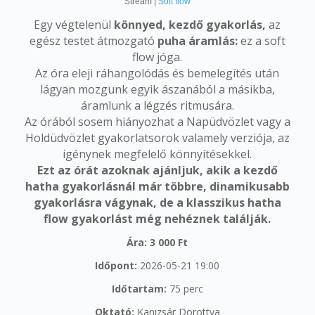
Stream |
Soft flow
Egy végtelenül
könnyed, kezdő gyakorlás,
az
egész testet átmozgató
puha áramlás:
ez a soft
flow jóga.
Az óra eleji ráhangolódás és bemelegítés után
lágyan mozgunk egyik ászanából a másikba,
áramlunk a légzés ritmusára.
Az órából sosem hiányozhat a Napüdvözlet vagy a
Holdüdvözlet gyakorlatsorok valamely verziója, az
igénynek megfelelő könnyítésekkel.
Ezt az órát azoknak ajánljuk, akik a kezdő
hatha gyakorlásnál már többre, dinamikusabb
gyakorlásra vágynak, de a klasszikus hatha
flow gyakorlást még nehéznek találják.
Ára: 3 000 Ft
Időpont:
2026-05-21 19:00
Időtartam:
75 perc
Oktató:
Kanizsár Dorottya